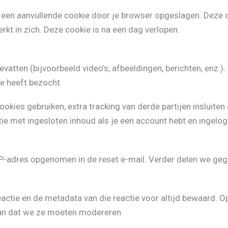
dt een aanvullende cookie door je browser opgeslagen. Dez
erkt in zich. Deze cookie is na een dag verlopen.
vatten (bijvoorbeeld video’s, afbeeldingen, berichten, enz.)
e heeft bezocht.
kies gebruiken, extra tracking van derde partijen insluiten 
tie met ingesloten inhoud als je een account hebt en ingelogd
 IP-adres opgenomen in de reset e-mail. Verder delen we g
eactie en de metadata van die reactie voor altijd bewaard. 
van dat we ze moeten modereren.