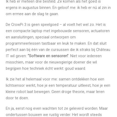
Ik heb er meteen drie besteld. Ze komen als het goed is
ergens in augustus binnen. En geloof me: ik heb er nú al zin in
om ermee aan de slag te gaan.
De CrowPi 3 is geen speelgoed – al voelt het wel zo. Het is
een compacte laptop met ingebouwde sensoren, actuatoren
en aansluitingen, speciaal ontworpen om
programmeerlessen tastbaar en leuk te maken. En dat sluit
perfect aan bij één van de cursussen die ik straks bij Château
IT wil geven:
“Software en sensoren”
. Niet voor iedereen
misschien, maar voor de nieuwsgierige doener die wil
begrijpen hoe techniek écht werkt: goud waard.
Ik zie het al helemaal voor me: samen ontdekken hoe een
lichtsensor werkt, hoe je een temperatuur uitleest, hoe je een
kleine robot laat bewegen. Geen droge theorie, maar leren
door te doen.
En ja, eerst nog even wachten tot ze geleverd worden. Maar
ondertussen bouwen we rustig verder. Het wordt steeds